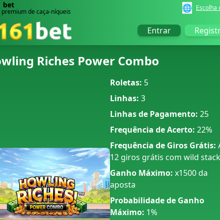
 bet
🌐
Escolha 
 premium de caça-níqueis
Entrar
Regist
wling Riches Power Combo
Roletas:
5
Linhas:
3
Linhas de Pagamento:
25
Frequência de Acerto:
22%
Frequência de Giros Grátis:
12 giros grátis com wild stac
Ganho Máximo:
x1500 da
aposta
Probabilidade de Ganho
Máximo:
1%