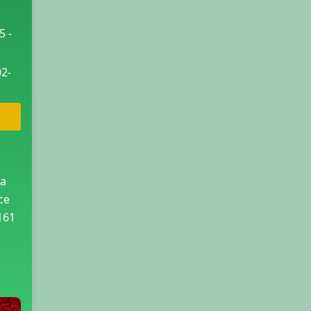
5 -
2-
ha
ce
161