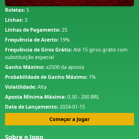
Roletas:
5
Linhas:
3
Linhas de Pagamento:
25
Frequência de Acerto:
19%
Frequência de Giros Grátis:
Até 15 giros grátis com
substituição especial
Ganho Máximo:
x2500 da aposta
Probabilidade de Ganho Máximo:
1%
Volatilidade:
Alta
Aposta Mínima-Máxima:
0.30 - 200 BRL
Data de Lançamento:
2024-01-15
Começar a Jogar
Sobre o Jogo