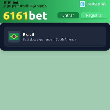
6161 bet
🌐
Escolha o país
Jogos premium de caça-níqueis
Entrar
Registrar
Brazil
Best slots experience in South America