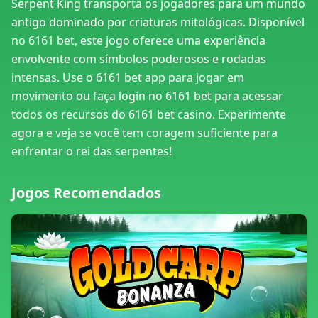
Serpent King transporta os jogadores para um mundo
antigo dominado por criaturas mitológicas. Disponível
no 6161 bet, este jogo oferece uma experiência
envolvente com símbolos poderosos e rodadas
intensas. Use o 6161 bet app para jogar em
movimento ou faça login no 6161 bet para acessar
todos os recursos do 6161 bet casino. Experimente
agora e veja se você tem coragem suficiente para
enfrentar o rei das serpentes!
Jogos Recomendados