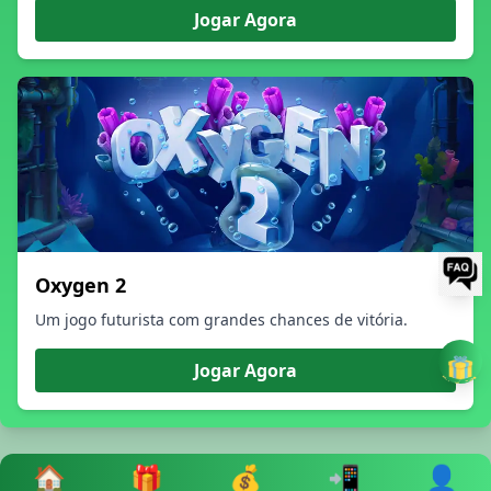
Jogar Agora
Oxygen 2
Um jogo futurista com grandes chances de vitória.
Jogar Agora
🏠
🎁
💰
📲
👤