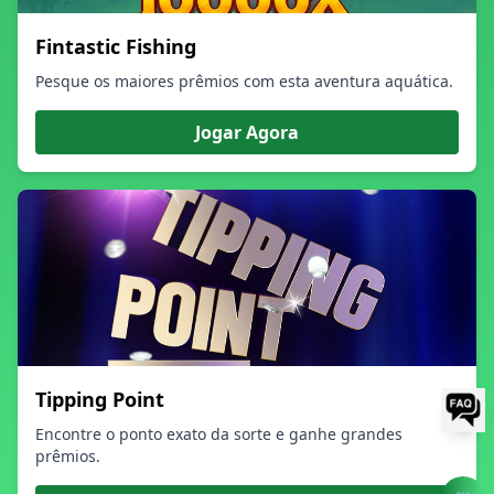
Fintastic Fishing
Pesque os maiores prêmios com esta aventura aquática.
Jogar Agora
Tipping Point
Encontre o ponto exato da sorte e ganhe grandes
prêmios.