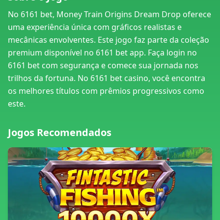
No 6161 bet, Money Train Origins Dream Drop oferece
uma experiência única com gráficos realistas e
mecânicas envolventes. Este jogo faz parte da coleção
premium disponível no 6161 bet app. Faça login no
6161 bet com segurança e comece sua jornada nos
trilhos da fortuna. No 6161 bet casino, você encontra
os melhores títulos com prêmios progressivos como
este.
Jogos Recomendados