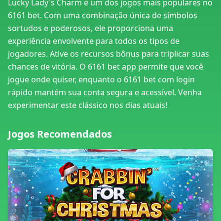
Lucky Lady`s Charm é um dos jogos mais populares no
6161 bet. Com uma combinação única de símbolos
sortudos e poderosos, ele proporciona uma
experiência envolvente para todos os tipos de
jogadores. Ative os recursos bônus para triplicar suas
chances de vitória. O 6161 bet app permite que você
jogue onde quiser, enquanto o 6161 bet com login
rápido mantém sua conta segura e acessível. Venha
experimentar este clássico nos dias atuais!
Jogos Recomendados