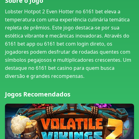
Sobre o Jogo
Lobster Hotpot 2 Even Hotter no 6161 bet eleva a
temperatura com uma experiência culinária temática
repleta de prêmios. Este jogo destaca-se por sua
estética vibrante e mecânicas inovadoras. Através do
6161 bet app ou 6161 bet com login direto, os
jogadores podem desfrutar de rodadas quentes com
símbolos pegajosos e multiplicadores crescentes. Um
destaque no 6161 bet casino para quem busca
diversão e grandes recompensas.
Jogos Recomendados