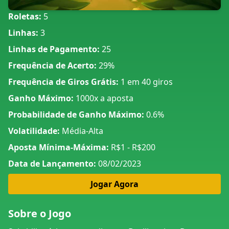
Roletas:
5
Linhas:
3
Linhas de Pagamento:
25
Frequência de Acerto:
29%
Frequência de Giros Grátis:
1 em 40 giros
Ganho Máximo:
1000x a aposta
Probabilidade de Ganho Máximo:
0.6%
Volatilidade:
Média-Alta
Aposta Mínima-Máxima:
R$1 - R$200
Data de Lançamento:
08/02/2023
Jogar Agora
Sobre o Jogo