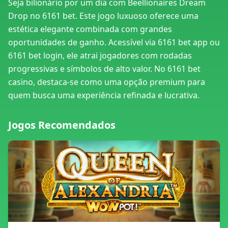
Seja bilionário por um dia com Beellionaires Dream
Drop no 6161 bet. Este jogo luxuoso oferece uma
estética elegante combinada com grandes
oportunidades de ganho. Acessível via 6161 bet app ou
6161 bet login, ele atrai jogadores com rodadas
progressivas e símbolos de alto valor. No 6161 bet
casino, destaca-se como uma opção premium para
quem busca uma experiência refinada e lucrativa.
Jogos Recomendados